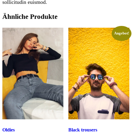
sollicitudin euismod.
Ähnliche Produkte
Dieses
Angebot!
Produkt
weist
mehrere
Varianten
auf.
Die
Optionen
können
auf
der
Produktseite
gewählt
werden
Oldies
Black trousers