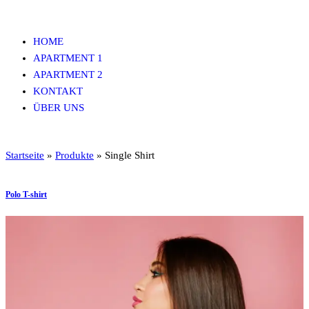
Zum
Inhalt
HOME
ferienwohnungen-hieflau.at
springen
APARTMENT 1
APARTMENT 2
KONTAKT
ÜBER UNS
Startseite
»
Produkte
»
Single Shirt
Polo T-shirt