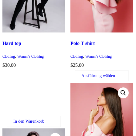
auf
der
Produktseite
gewählt
werden
Hard top
Polo T-shirt
,
,
Clothing
Women's Clothing
Clothing
Women's Clothing
$
30.00
$
25.00
Ausführung wählen
In den Warenkorb