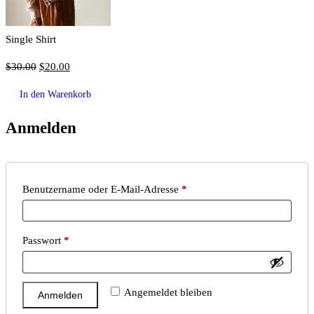
Single Shirt
Ursprünglicher
Aktueller
$
30.00
$
20.00
Preis
Preis
In den Warenkorb
war:
ist:
$30.00
$20.00.
Anmelden
Erforderlich
Benutzername oder E-Mail-Adresse
*
Erforderlich
Passwort
*
Angemeldet bleiben
Anmelden