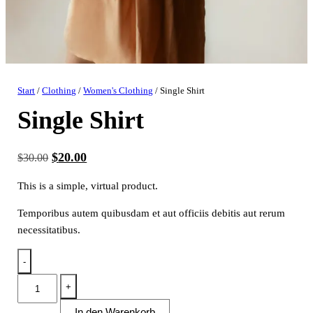
Start
/
Clothing
/
Women's Clothing
/ Single Shirt
Single Shirt
Ursprünglicher
Aktueller
$
20.00
$
30.00
Preis
Preis
This is a simple, virtual product.
war:
ist:
Temporibus autem quibusdam et aut officiis debitis aut rerum
$30.00
$20.00.
necessitatibus.
-
Single
+
Shirt
In den Warenkorb