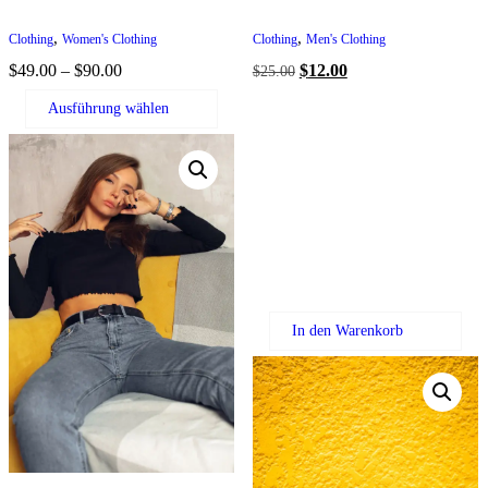
,
,
Clothing
Women's Clothing
Clothing
Men's Clothing
Preisspanne:
Ursprünglicher
Aktueller
$
49.00
–
$
90.00
$
12.00
$
25.00
$49.00
Preis
Preis
Ausführung wählen
bis
war:
ist:
$90.00
$25.00
$12.00.
In den Warenkorb