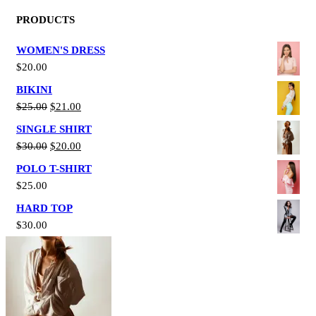
NACH:
PRODUCTS
WOMEN'S DRESS
$
20.00
BIKINI
URSPRÜNGLICHER
AKTUELLER
$
25.00
$
21.00
PREIS
PREIS
SINGLE SHIRT
WAR:
IST:
URSPRÜNGLICHER
AKTUELLER
$
30.00
$
20.00
$25.00
$21.00.
PREIS
PREIS
POLO T-SHIRT
WAR:
IST:
$
25.00
$30.00
$20.00.
HARD TOP
$
30.00