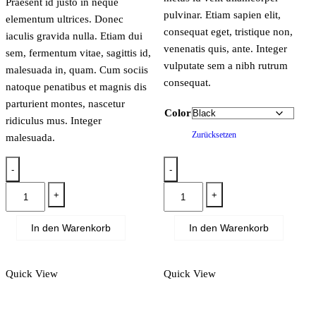
Praesent id justo in neque
pulvinar. Etiam sapien elit,
elementum ultrices. Donec
consequat eget, tristique non,
iaculis gravida nulla. Etiam dui
venenatis quis, ante. Integer
sem, fermentum vitae, sagittis id,
vulputate sem a nibh rutrum
malesuada in, quam. Cum sociis
consequat.
natoque penatibus et magnis dis
parturient montes, nascetur
Color
ridiculus mus. Integer
Zurücksetzen
malesuada.
-
-
Hard
Polo
+
+
top
T-
Menge
shirt
In den Warenkorb
In den Warenkorb
Menge
Quick View
Quick View