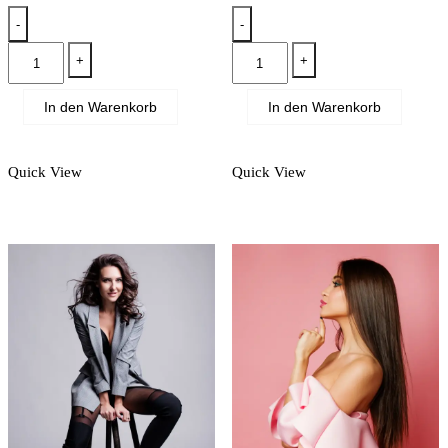
-
-
Oldies
Black
+
+
Menge
trousers
Menge
In den Warenkorb
In den Warenkorb
Quick View
Quick View
Dieses
Produkt
weist
mehrere
Varianten
auf.
Die
Optionen
können