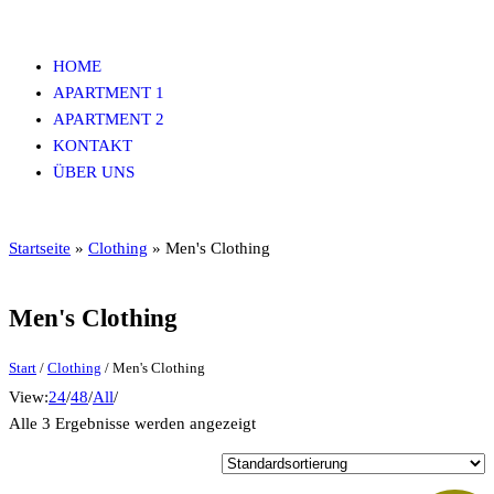
Zum
Inhalt
HOME
ferienwohnungen-hieflau.at
springen
APARTMENT 1
APARTMENT 2
KONTAKT
ÜBER UNS
Startseite
»
Clothing
»
Men's Clothing
Men's Clothing
Start
/
Clothing
/ Men's Clothing
View:
24
/
48
/
All
/
Alle 3 Ergebnisse werden angezeigt