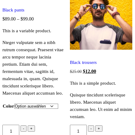
Black pants
Preisspanne:
$
89.00
–
$
99.00
$89.00
This is a variable product.
bis
$99.00
Nteger vulputate sem a nibh
rutrum consequat. Praesent vitae
arcu tempor neque lacinia
Black trousers
pretium. Etiam dui sem,
Ursprünglicher
Aktueller
$
12.00
fermentum vitae, sagittis id,
$
25.00
Preis
Preis
malesuada in, quam. Quisque
This is a simple product.
tincidunt scelerisque libero.
war:
ist:
Maecenas aliquet accumsan leo.
$25.00
$12.00.
Quisque tincidunt scelerisque
libero. Maecenas aliquet
Color
accumsan leo. Ut enim ad minim
veniam.
Black
Black
-
+
-
+