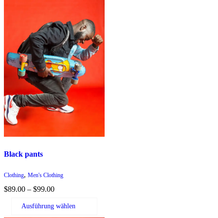
war:
ist:
$25.00
$12.00.
Black pants
,
Clothing
Men's Clothing
Preisspanne:
$
89.00
–
$
99.00
$89.00
Ausführung wählen
bis