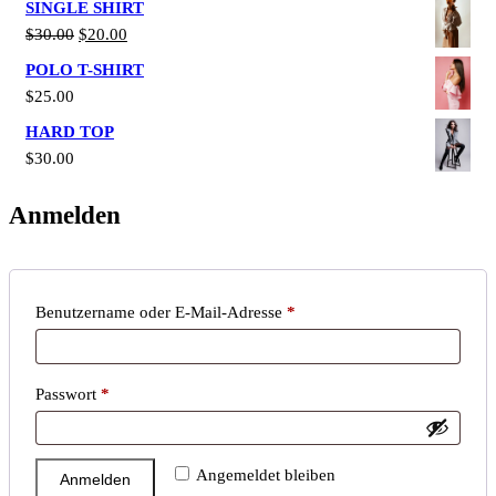
SINGLE SHIRT
WAR:
IST:
URSPRÜNGLICHER
AKTUELLER
$
30.00
$
20.00
$25.00
$21.00.
PREIS
PREIS
POLO T-SHIRT
WAR:
IST:
$
25.00
$30.00
$20.00.
HARD TOP
$
30.00
Anmelden
Erforderlich
Benutzername oder E-Mail-Adresse
*
Erforderlich
Passwort
*
Angemeldet bleiben
Anmelden