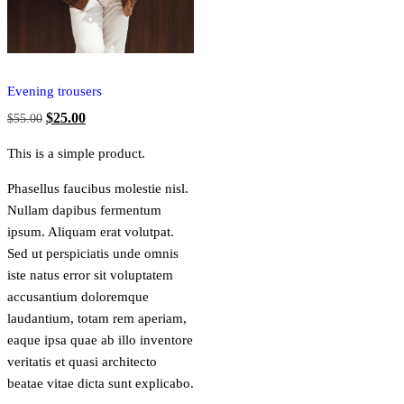
Evening trousers
Ursprünglicher
Aktueller
$
25.00
$
55.00
Preis
Preis
This is a simple product.
war:
ist:
$55.00
$25.00.
Phasellus faucibus molestie nisl.
Nullam dapibus fermentum
ipsum. Aliquam erat volutpat.
Sed ut perspiciatis unde omnis
iste natus error sit voluptatem
accusantium doloremque
laudantium, totam rem aperiam,
eaque ipsa quae ab illo inventore
veritatis et quasi architecto
beatae vitae dicta sunt explicabo.