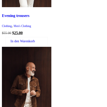
Evening trousers
,
Clothing
Men's Clothing
Ursprünglicher
Aktueller
$
25.00
$
55.00
Preis
Preis
In den Warenkorb
war:
ist:
$55.00
$25.00.