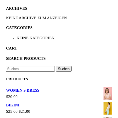
ARCHIVES
KEINE ARCHIVE ZUM ANZEIGEN.
CATEGORIES
KEINE KATEGORIEN
CART
SEARCH PRODUCTS
SUCHEN
NACH:
PRODUCTS
WOMEN'S DRESS
$
20.00
BIKINI
URSPRÜNGLICHER
AKTUELLER
$
25.00
$
21.00
PREIS
PREIS